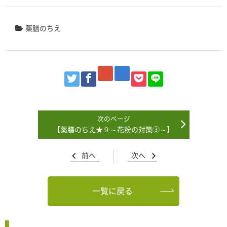
薬膳のちえ
【薬膳のちえ★９～花粉の対策③～】
前へ
次へ
一覧に戻る