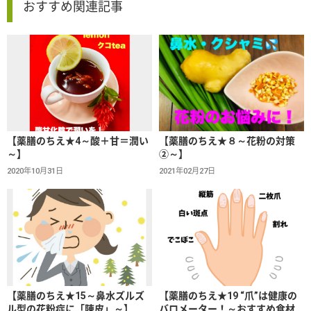
おすすめ関連記事
【薬膳のちえ★4～酸＋甘＝潤い
【薬膳のちえ★８～花粉の対策
～】
②～】
2020年10月31日
2021年02月27日
【薬膳のちえ★15～鼻水ズルズ
【薬膳のちえ★19 “爪”は健康の
ル型の花粉症に「陳皮」～】
バロメーター！～おすすめ食材