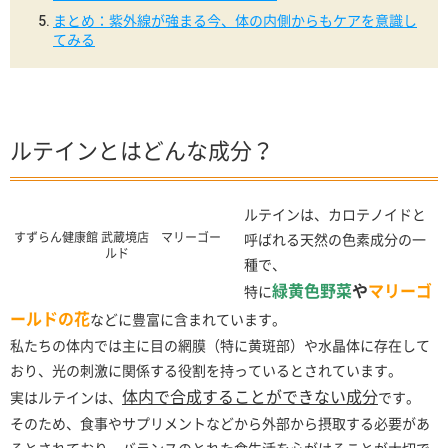
まとめ：紫外線が強まる今、体の内側からもケアを意識し
てみる
ルテインとはどんな成分？
ルテインは、カロテノイドと
すずらん健康館 武蔵境店 マリーゴー
呼ばれる天然の色素成分の一
ルド
種で、
緑黄色野菜
や
マリーゴ
特に
ールドの花
などに豊富に含まれています。
私たちの体内では主に目の網膜（特に黄斑部）や水晶体に存在して
おり、光の刺激に関係する役割を持っているとされています。
体内で合成することができない成分
実はルテインは、
です。
そのため、食事やサプリメントなどから外部から摂取する必要があ