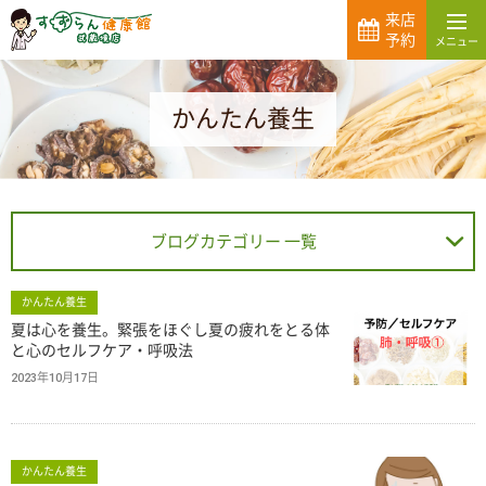
来店
予約
かんたん養生
ブログカテゴリー 一覧
かんたん養生
夏は心を養生。緊張をほぐし夏の疲れをとる体
と心のセルフケア・呼吸法
2023年10月17日
かんたん養生