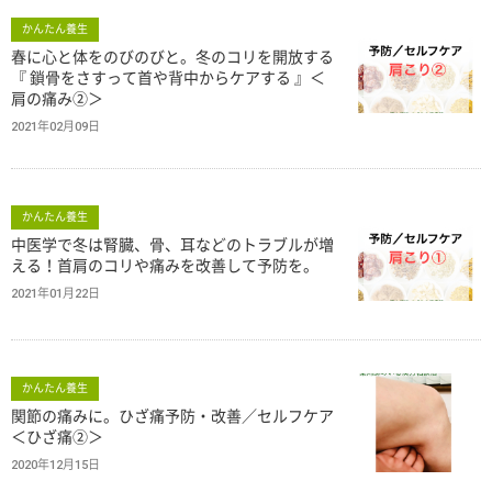
かんたん養生
春に心と体をのびのびと。冬のコリを開放する
『 鎖骨をさすって首や背中からケアする 』＜
肩の痛み②＞
2021年02月09日
かんたん養生
中医学で冬は腎臓、骨、耳などのトラブルが増
える！首肩のコリや痛みを改善して予防を。
2021年01月22日
かんたん養生
関節の痛みに。ひざ痛予防・改善／セルフケア
＜ひざ痛②＞
2020年12月15日