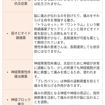
抗炎症薬
は処方されません。
脳に痛みが伝わるのを妨げたり、痛みをやわ
らげる命令を増強する働き。
『トラムセット』や『ワントラム』という解
熱鎮痛薬アセトアミノフェンと弱オピオイド
弱オピオイド
薬を配合した合剤もあります。
鎮痛薬
胃腸障害が少なく、長期連用が可能な薬とし
て期待されています。
慢性疼痛の患者さんは、長期連用しても依存
症にはなりません。
神経障害性疼痛は、炎症のために神経が非常
に過敏になり、少しの刺激でも神経細胞が過
神経障害性疼
剰に興奮して痛みを感じるため、使われま
痛治療薬
す。
「プレガバリン」は神経の過剰興奮を抑えて
痛みを和らげる作用があります。
痛みの原因となる神経や神経の周辺に、局所
麻酔薬を注射して痛みの信号が脳に伝わるこ
神経ブロック
とを遮断。
療法