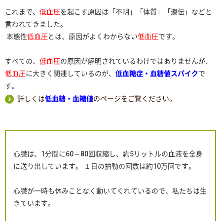
これまで、
低血圧
を起こす原因は「不明」「体質」「遺伝」などと
言われてきました。
本態性
低血圧
とは、原因がよくわからない
低血圧
です。
すべての、
低血圧
の原因が解明されているわけではありませんが、
低血圧
に大きく関連しているのが、
低血糖症・血糖値スパイク
で
す。
詳しくは
低血糖・血糖値
のページをご覧ください。
心臓は、
1
分間に
60
～
80
回収縮し、約
5
リットルの血液を全身
に送り出しています。 １日の拍動の回数は約
10
万回です。
心臓が一時も休みことなく動いてくれているので、私たちは生
きています。