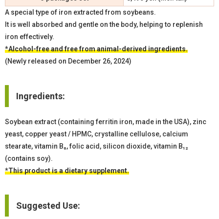
A special type of iron extracted from soybeans.
It is well absorbed and gentle on the body, helping to replenish
iron effectively.
*Alcohol-free and free from animal-derived ingredients.
(Newly released on December 26, 2024)
Ingredients:
Soybean extract (containing ferritin iron, made in the USA), zinc
yeast, copper yeast / HPMC, crystalline cellulose, calcium
stearate, vitamin B₆, folic acid, silicon dioxide, vitamin B₁₂
(contains soy).
*This product is a dietary supplement.
Suggested Use: