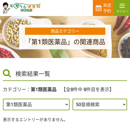
来店
予約
商品カテゴリー
「第1類医薬品」の関連商品
検索結果一覧
カテゴリー：
第1類医薬品
全
0
件中
0
件目を表示
表示するエントリーがありません。