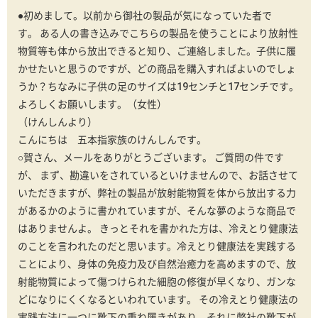
●初めまして。以前から御社の製品が気になっていた者で
す。 ある人の書き込みでこちらの製品を使うことにより放射性
物質等も体から放出できると知り、ご連絡しました。子供に履
かせたいと思うのですが、どの商品を購入すればよいのでしょ
うか？ちなみに子供の足のサイズは19センチと17センチです。
よろしくお願いします。（女性）
（けんしんより）
こんにちは 五本指家族のけんしんです。
○賀さん、メールをありがとうございます。 ご質問の件です
が、 まず、勘違いをされているといけませんので、お話させて
いただきますが、弊社の製品が放射能物質を体から放出する力
があるかのように書かれていますが、そんな夢のような商品で
はありませんよ。 きっとそれを書かれた方は、冷えとり健康法
のことを言われたのだと思います。冷えとり健康法を実践する
ことにより、身体の免疫力及び自然治癒力を高めますので、放
射能物質によって傷つけられた細胞の修復が早くなり、ガンな
どになりにくくなるといわれています。 その冷えとり健康法の
実践方法に一つに靴下の重ね履きがあり、それに弊社の靴下が