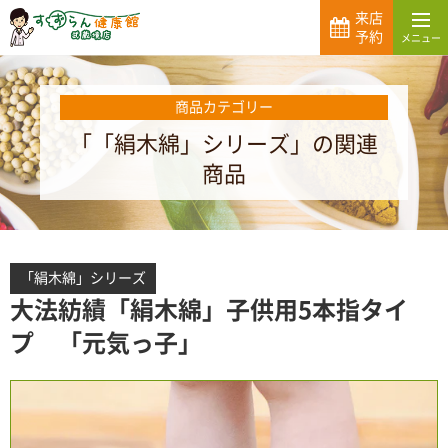
来店
予約
商品カテゴリー
「「絹木綿」シリーズ」の関連
商品
「絹木綿」シリーズ
大法紡績「絹木綿」子供用5本指タイ
プ 「元気っ子」